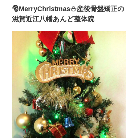
🎅MerryChristmas⛄産後骨盤矯正の
滋賀近江八幡あんど整体院