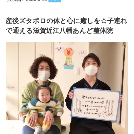
産後ズタボロの体と心に癒しを☆子連れ
で通える滋賀近江八幡あんど整体院