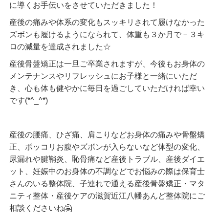
に導くお手伝いをさせていただきました！
産後の痛みや体系の変化もスッキリされて履けなかった
ズボンも履けるようになられて、体重も３か月で－３キ
ロの減量を達成されました☆
産後骨盤矯正は一旦ご卒業されますが、今後もお身体の
メンテナンスやリフレッシュにお子様と一緒にいただ
き、心も体も健やかに毎日を過ごしていただければ幸い
です(*^_^*)
産後の腰痛、ひざ痛、肩こりなどお身体の痛みや骨盤矯
正、ポッコリお腹やズボンが入らないなど体型の変化、
尿漏れや腱鞘炎、恥骨痛など産後トラブル、産後ダイエ
ット、妊娠中のお身体の不調などでお悩みの際は保育士
さんのいる整体院、子連れで通える産後骨盤矯正・マタ
ニティ整体・産後ケアの滋賀近江八幡あんど整体院にご
相談くださいね🤗